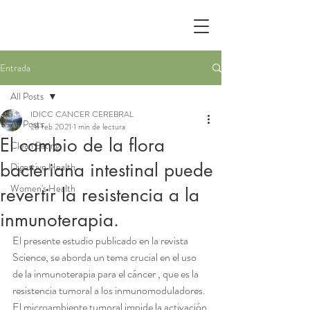
Entrada
All Posts
IDICC CANCER CEREBRAL
All Posts
28 feb 2021
1 min de lectura
El cambio de la flora
Clean Eating
bacteriana intestinal puede
Digestive Health
Women's Health
revertir la resistencia a la
inmunoterapia.
El presente estudio publicado en la revista 
Science, se aborda un tema crucial en el uso 
de la inmunoterapia para el cáncer , que es la 
resistencia tumoral a los inmunomoduladores. 
El microambiente tumoral impide la activación 