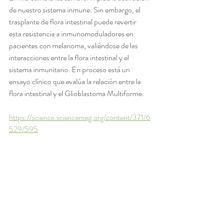
de nuestro sistema inmune. Sin embargo, el 
trasplante de flora intestinal puede revertir 
esta resistencia a inmunomoduladores en 
pacientes con melanoma, valiéndose de las 
interacciones entre la flora intestinal y el 
sistema inmunitario. En proceso está un 
ensayo clínico que evalúa la relación entre la 
flora intestinal y el Glioblastoma Multiforme.
https://science.sciencemag.org/content/371/6
529/595