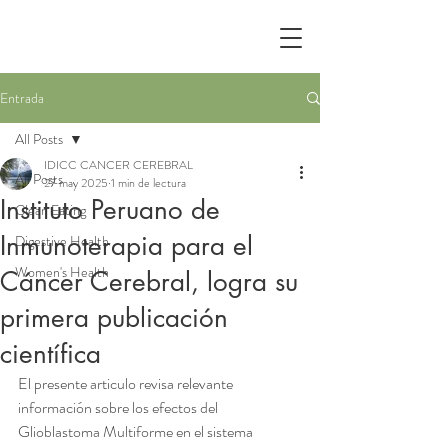
Entrada
All Posts
IDICC CANCER CEREBRAL
All Posts
27 may 2025
1 min de lectura
Instituto Peruano de
Clean Eating
Inmunoterapia para el
Digestive Health
Women's Health
Cáncer Cerebral, logra su
primera publicación
científica
El presente articulo revisa relevante 
información sobre los efectos del 
Glioblastoma Multiforme en el sistema 